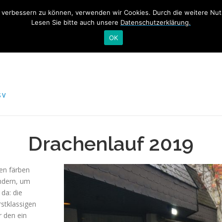
nd verbessern zu können, verwenden wir Cookies. Durch die weitere N
ME
TRAINING
NEWS
SWIM&TALK RHEINSCHWIMME
Lesen Sie bitte auch unsere
Datenschutzerklärung.
OK
SV
Drachenlauf 2019
den färben
ndern, um
 da: die
rstklassigen
r den ein