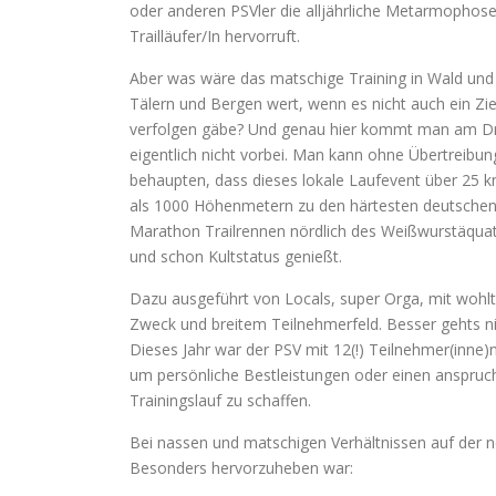
oder anderen PSVler die alljährliche Metarmophos
Trailläufer/In hervorruft.
Aber was wäre das matschige Training in Wald und
Tälern und Bergen wert, wenn es nicht auch ein Zie
verfolgen gäbe? Und genau hier kommt man am D
eigentlich nicht vorbei. Man kann ohne Übertreibun
behaupten, dass dieses lokale Laufevent über 25 
als 1000 Höhenmetern zu den härtesten deutschen
Marathon Trailrennen nördlich des Weißwurstäqua
und schon Kultstatus genießt.
Dazu ausgeführt von Locals, super Orga, mit wohl
Zweck und breitem Teilnehmerfeld. Besser gehts n
Dieses Jahr war der PSV mit 12(!) Teilnehmer(inne)
um persönliche Bestleistungen oder einen anspruc
Trainingslauf zu schaffen.
Bei nassen und matschigen Verhältnissen auf der n
Besonders hervorzuheben war: