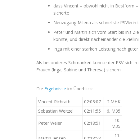
dass Vincent – obwohl nicht in Bestform – 
sicherte
Neuzugang Milena als schnellste PSVlerin tr
Peter und Martin sich vom Start bis in’s Zi
konnte, und direkt nacheinander die Zielli
Inga mit einer starken Leistung nach gut
Als besonderes Schmankerl konnte der PSV sich in 
Frauen (Inga, Sabine und Theresa) sichern.
Die
Ergebnisse
im Überblick:
Vincent Richrath
02:03:07
2.MHK
Sebastian Weitzel
02:11:55
6. M35
10.
Peter Weier
02:18:51
M35
11.
Martin Jensen
02:18:58