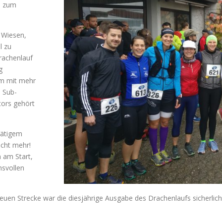
e zum
 Wiesen,
l zu
rachenlauf
g
km mit mehr
 Sub-
tors gehört
tätigem
icht mehr!
n am Start,
hsvollen
euen Strecke war die diesjährige Ausgabe des Drachenlaufs sicherlich