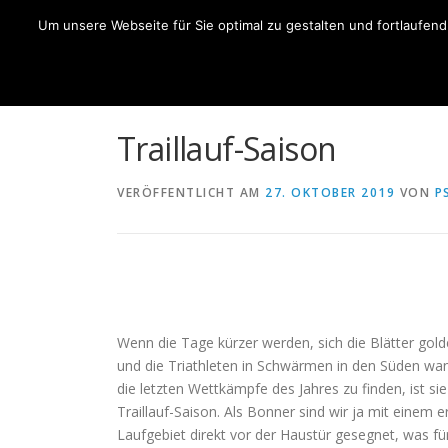
Zum
Um unsere Webseite für Sie optimal zu gestalten und fortlaufe
Inhalt
HO
springen
Traillauf-Saison
VERÖFFENTLICHT AM
27. OKTOBER 2019
VON
P
Wenn die Tage kürzer werden, sich die Blätter gol
und die Triathleten in Schwärmen in den Süden wa
die letzten Wettkämpfe des Jahres zu finden, ist sie
Traillauf-Saison. Als Bonner sind wir ja mit einem e
Laufgebiet direkt vor der Haustür gesegnet, was fü