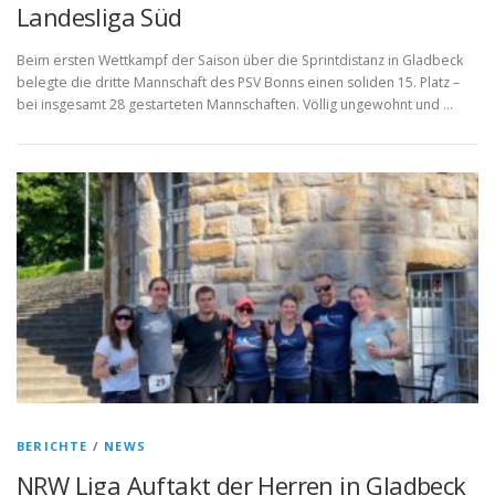
Landesliga Süd
Beim ersten Wettkampf der Saison über die Sprintdistanz in Gladbeck
belegte die dritte Mannschaft des PSV Bonns einen soliden 15. Platz –
bei insgesamt 28 gestarteten Mannschaften. Völlig ungewohnt und …
BERICHTE
/
NEWS
NRW Liga Auftakt der Herren in Gladbeck