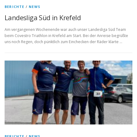
BERICHTE
/
NEWS
Landesliga Süd in Krefeld
Am vergangenen Wochenende war auch unser Landesliga Süd Team
beim Covestro Triathlon in Krefeld am Start. Bei der Anreise begrüßte
uns noch Regen, doch pünktlich zum Einchecken der Räder klarte …
BERICHTE
/
NEWS