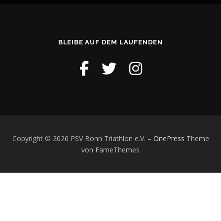
i
g
a
t
BLEIBE AUF DEM LAUFENDEN
i
o
n
Copyright © 2026 PSV Bonn Triathlon e.V.
–
OnePress
Theme
von FameThemes