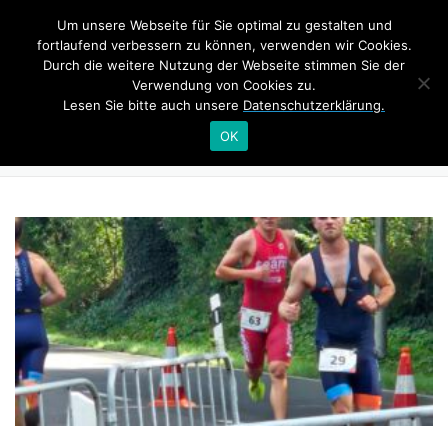
Zum
Um unsere Webseite für Sie optimal zu gestalten und
Inhalt
Menü
fortlaufend verbessern zu können, verwenden wir Cookies.
springen
Durch die weitere Nutzung der Webseite stimmen Sie der
Verwendung von Cookies zu.
Lesen Sie bitte auch unsere
Datenschutzerklärung.
HOME
TRAINING
NEWS
AUTOR:
VINCENT
OK
SWIM&TALK RHEINSCHWIMMEN
BONN TRIATHLON
INTERNER BEREICH