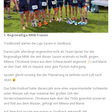
1. Regionalliga NRW Frauen
Traditionell startet die Liga-Saison in Gladbeck.
Dieses Jahr allerdings ungewohnt nicht als Team-Sprint. Für die
Regionalliga NRW, die seit dieser Saison erstmals so heißt, gingen
Milena, Christiane (extra aus dem Schwarzwald angereist
) und Marie
an den Start. Mit im Gepäck: eine gute Portion Aufregung.
Spoiler gleich vorweg: Bei der Platzierung ist definitiv noch Luft nach
oben
Das 50m-Freibad hatte dieses Jahr eine eher experimentelle Sichtweite:
unter Wasser sah man maximal den großen Zeh der
Vorderschwimmerin. Christiane kam über die 750m gewohnt souverän
und flott aus dem Wasser, gefolgt von Milena und Marie.
Auf dem Rad wurde wie immer in Gladbeck gekämpft: Mit