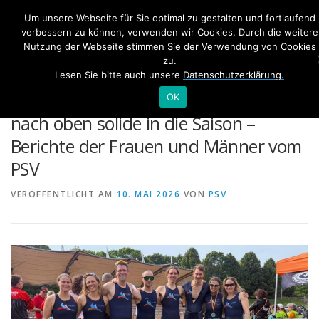
Zum
Um unsere Webseite für Sie optimal zu gestalten und fortlaufend
Inhalt
Me
verbessern zu können, verwenden wir Cookies. Durch die weitere
springen
Nutzung der Webseite stimmen Sie der Verwendung von Cookies
zu.
Lesen Sie bitte auch unsere
Datenschutzerklärung.
HOME
TRAINING
NEWS
„1. Regionalliga NRW“ startet mit Luft
OK
nach oben solide in die Saison –
Berichte der Frauen und Männer vom
SWIM&TALK RHEINSCHWIMMEN
BONN TRIATHLON
PSV
VERÖFFENTLICHT AM
INTERNER BEREICH
10. MAI 2026
VON
PSV