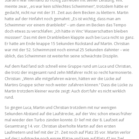
Startern war niemand so richtig zufrieden mit seiner Leistung. Vinc
meinte zwar, „es war kein schlechtes Schwimmen“, trotzdem hätte er
gedacht, nicht nur mit der 31. Zeit aus dem Becken zu klettern. Martin
hatte auf der Hinfahrt noch gemahnt: „Es ist wichtig, dass man am
Schwimmer vor einem dranbleibt“ – um dann im Becken das Tempo
doch etwas zu verschlafen: „Ich hätte in Vinc‘ Wasserschatten bleiben
müsssen“. Das mit dem Dranbleiben klappte auch bei Luca nicht so ganz.
Er hatte am Ende knappe 15 Sekunden Rückstand auf Martin. Christian
war mit der 52. Schwimmzeit noch einmal 25 Sekunden dahinter – wie
üblich, das Schwimmen ist weiterhin seine schwächste Disziplin.
Auf dem Rad fand sich schnell eine Gruppe rund um Luca und Christian,
die trotz der insgesamt rund zehn Mitfahrer nicht so recht harmonierte.
Christian: „Wenn alle mitgefahren wären, hätten wir die Lücke auf
Martins Gruppe sicher noch weiter zufahren können.“ Dass die Lücke zu
Martin trotzdem kleiner wurde zeigt: Auch dort fuhr es nicht wirklich
rund.
So gingen Luca, Martin und Christian trotzdem mit nur wenigen
Sekunden Abstand auf die Laufstrecke, auf der Vinc schon etwas früher
mal wieder den Turbo zünden konnte. Er lief mit der 8. Laufzeit auf
Gesamtrang 14. vor. Christian überholte Martin auf den ersten
Laufmetern und lief mit der 21. Zeit noch auf Platz 35 vor. Martin verlor
auf der Laufstrecke noch einige Plätze und kam auf Platz 47 ins Ziel.