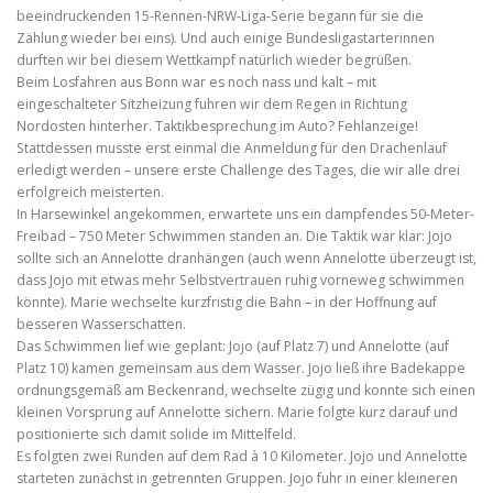
beeindruckenden 15-Rennen-NRW-Liga-Serie begann für sie die
Zählung wieder bei eins). Und auch einige Bundesligastarterinnen
durften wir bei diesem Wettkampf natürlich wieder begrüßen.
Beim Losfahren aus Bonn war es noch nass und kalt – mit
eingeschalteter Sitzheizung fuhren wir dem Regen in Richtung
Nordosten hinterher. Taktikbesprechung im Auto? Fehlanzeige!
Stattdessen musste erst einmal die Anmeldung für den Drachenlauf
erledigt werden – unsere erste Challenge des Tages, die wir alle drei
erfolgreich meisterten.
In Harsewinkel angekommen, erwartete uns ein dampfendes 50-Meter-
Freibad – 750 Meter Schwimmen standen an. Die Taktik war klar: Jojo
sollte sich an Annelotte dranhängen (auch wenn Annelotte überzeugt ist,
dass Jojo mit etwas mehr Selbstvertrauen ruhig vorneweg schwimmen
könnte). Marie wechselte kurzfristig die Bahn – in der Hoffnung auf
besseren Wasserschatten.
Das Schwimmen lief wie geplant: Jojo (auf Platz 7) und Annelotte (auf
Platz 10) kamen gemeinsam aus dem Wasser. Jojo ließ ihre Badekappe
ordnungsgemäß am Beckenrand, wechselte zügig und konnte sich einen
kleinen Vorsprung auf Annelotte sichern. Marie folgte kurz darauf und
positionierte sich damit solide im Mittelfeld.
Es folgten zwei Runden auf dem Rad à 10 Kilometer. Jojo und Annelotte
starteten zunächst in getrennten Gruppen. Jojo fuhr in einer kleineren