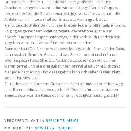
Gruppe, die in der ersten Runde von einer größeren – inklusive
Annelotte – eingeholt wurde. Und wie so oft: Je größer die Gruppe,
desto schlechter die Zusammenarbeit. Jojo versuchte zwar, auch die
Athletinnen im hinteren Teil der Gruppe zu Führungsarbeit zu
ermutigen, doch ihre Bemühungen blieben leider größtenteils erfolglos.
So ging es gemeinsam Richtung zweite Wechselzone. Marie war
ebenfalls in einer Gruppe unterwegs, in der vorbildlich Handzeichen
gegeben wurden – Fahrradführerschein bestanden!
Dann der Lauf: Die Strecke war abwechslungsreich – Start auf der Bahn,
dann Asphalt, Schotter, Gras – und das Ganze noch einmal in Runde
zwei, insgesamt also 5km. Die Abstände zwischen den Athletinnen
waren gering, und alle drei gaben noch einmal alles. Schließlich zählt
hier jede Platzierung! Und das Ergebnis kann sich sehen lassen: Platz
vier in der NRW-Liga!
Zufrieden und mit breitem Grinsen machten wir uns auf den Heimweg
nach Bonn – inklusive Ladestopp bei McDonald’s für unsere starken
Beine… oder war die Pause doch eher für das Elektroauto gedacht?
VERÖFFENTLICHT IN
BERICHTE
,
NEWS
MARKIERT MIT
NRW LIGA FRAUEN