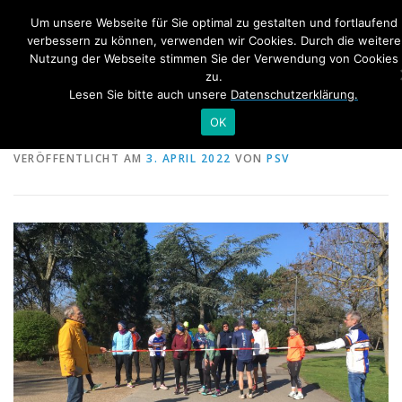
Zum
Um unsere Webseite für Sie optimal zu gestalten und fortlaufend
Inhalt
Me
verbessern zu können, verwenden wir Cookies. Durch die weitere
springen
Nutzung der Webseite stimmen Sie der Verwendung von Cookies
zu.
Lesen Sie bitte auch unsere
Datenschutzerklärung.
HOME
TRAINING
NEWS
1. Run+Talk
OK
VERÖFFENTLICHT AM
3. APRIL 2022
VON
PSV
SWIM&TALK RHEINSCHWIMMEN
BONN TRIATHLON
INTERNER BEREICH