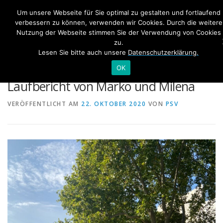
Zum
Um unsere Webseite für Sie optimal zu gestalten und fortlaufend
Inhalt
Me
verbessern zu können, verwenden wir Cookies. Durch die weitere
springen
Nutzung der Webseite stimmen Sie der Verwendung von Cookies
zu.
Lesen Sie bitte auch unsere
Datenschutzerklärung.
HOME
TRAINING
NEWS
Der Drei-Brücken-Lauf Bonn – ein
OK
Laufbericht von Marko und Milena
SWIM&TALK RHEINSCHWIMMEN
BONN TRIATHLON
VERÖFFENTLICHT AM
22. OKTOBER 2020
VON
PSV
INTERNER BEREICH