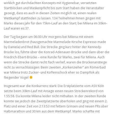
wirklich gut durchdachten Konzepts mit Hygienebar, versetzten
Startblöcken und Maskenpflicht bis zum Start haben die Veranstalter
gezeigt, dass es auch in diesen Zeiten möglich ist, einen realen
Wettkampf stattfinden zu lassen. 134 Teilnehmer/Innen gingen mit
Marko dieses Jahr für den 15km-Lauf an den Start; bei Milena im 30km-
Lauf waren es 37.
Der Tag begann um 06:00 Uhr morgens bei Milena mit einem
Marmeladenbrot (hausgemachte Marmelade Kirsche Espresso made
by Daniela) und Red Bull. Die Strecke ging kurz hinter der Kennedy-
Brücke los, führte über die Konrad-Adenauer-Brücke und dann über die
Friedrich-Ebert-Brücke – eine Runde für Marko, zwei für Milena. Auch
wenn die Strecke damit recht flach verlief, waren die Brückenanstiege
nicht zu vernachlässigen: Beim zweiten „Korkenzieher“ am Römerbad
war Milena trotz Zucker- und Koffeinschock eher so Dampflok als
fliegender Vogel
Insgesamt war die Konkurrenz stark: Die Erstplatzierte vom ASV Köln
setzte beim 30km-Lauf mit Ansage einen neuen Streckenrekord von
1:55:58. Da konnte Milena leider nicht mithalten. In der zweiten Runde
konnte sie jedoch die Zweitplatzierte überholen und ging mit einem 2.
Platz und einer Zeit von 2:13:53 mit fettem Grinsen und neuen PRs über
Halbmarathon und 30 km aus dem Wettkampf. Marko schaffte mit