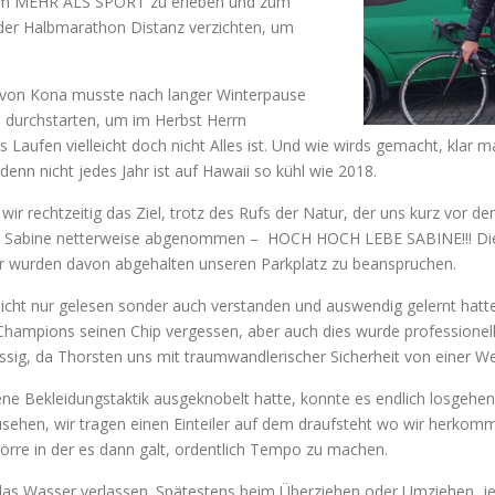
n, um MEHR ALS SPORT zu erleben und zum
f der Halbmarathon Distanz verzichten, um
ige von Kona musste nach langer Winterpause
19 durchstarten, um im Herbst Herrn
 Laufen vielleicht doch nicht Alles ist. Und wie wirds gemacht, kla
enn nicht jedes Jahr ist auf Hawaii so kühl wie 2018.
wir rechtzeitig das Ziel, trotz des Rufs der Natur, der uns kurz vor 
ns Sabine netterweise abgenommen – HOCH HOCH LEBE SABINE!!! Dies
hrer wurden davon abgehalten unseren Parkplatz zu beanspruchen.
icht nur gelesen sonder auch verstanden und auswendig gelernt hatte, 
hampions seinen Chip vergessen, aber auch dies wurde professionel
üssig, da Thorsten uns mit traumwandlerischer Sicherheit von einer W
ne Bekleidungstaktik ausgeknobelt hatte, konnte es endlich losgehen.
szusehen, wir tragen einen Einteiler auf dem draufsteht wo wir he
örre in der es dann galt, ordentlich Tempo zu machen.
das Wasser verlassen. Spätestens beim Überziehen oder Umziehen, je n