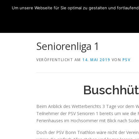
Zum
Um unsere Webseite für Sie optimal zu gestalten und fortlaufe
Inhalt
HO
springen
Seniorenliga 1
VERÖFFENTLICHT AM
14. MAI 2019
VON
PSV
Buschhütt
Beim Anblick des Wetterberichts 3 Tage vor dem We
Teilnehmer der PSV Senioren 1 bereits um wie die
Ferienhauses im Hochsommer mit Blick nach Süde
Doch der PSV Bonn Triathlon wäre nicht der Verein, 