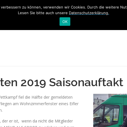
nd verbessern zu können, verwenden wir Cookies. Durch die weitere N
ME
TRAINING
NEWS
SWIM&TALK RHEINSCHWIMME
Lesen Sie bitte auch unsere
Datenschutzerklärung.
OK
en 2019 Saisonauftakt m
ttkampf fiel die Hälfte der gemeldeten
 Fliegen am Wohnzimmerfenster eines Eifler
n.
der er ist, wenn da nicht die Mitglieder