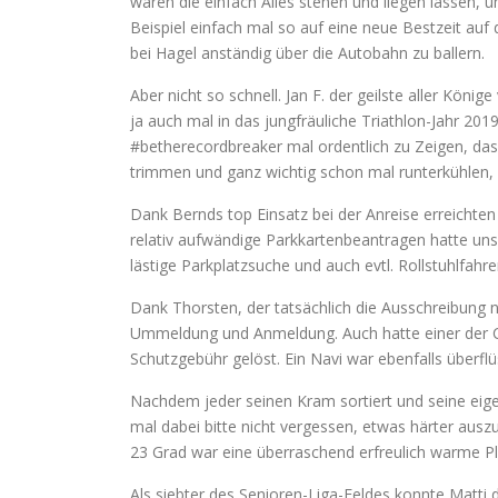
wären die einfach Alles stehen und liegen lasse
Beispiel einfach mal so auf eine neue Bestzeit au
bei Hagel anständig über die Autobahn zu ballern.
Aber nicht so schnell. Jan F. der geilste aller Kön
ja auch mal in das jungfräuliche Triathlon-Jahr 20
#betherecordbreaker mal ordentlich zu Zeigen, dass
trimmen und ganz wichtig schon mal runterkühlen, d
Dank Bernds top Einsatz bei der Anreise erreichten 
relativ aufwändige Parkkartenbeantragen hatte u
lästige Parkplatzsuche und auch evtl. Rollstuhlfa
Dank Thorsten, der tatsächlich die Ausschreibung n
Ummeldung und Anmeldung. Auch hatte einer der C
Schutzgebühr gelöst. Ein Navi war ebenfalls überfl
Nachdem jeder seinen Kram sortiert und seine eige
mal dabei bitte nicht vergessen, etwas härter au
23 Grad war eine überraschend erfreulich warme Pl
Als siebter des Senioren-Liga-Feldes konnte Matti 