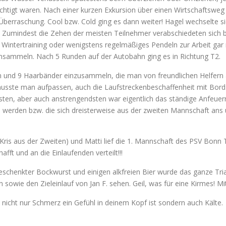
chtigt waren. Nach einer kurzen Exkursion über einen Wirtschaftswe
e Überraschung. Cool bzw. Cold ging es dann weiter! Hagel wechselte
. Zumindest die Zehen der meisten Teilnehmer verabschiedeten sich 
 Wintertraining oder wenigstens regelmäßiges Pendeln zur Arbeit gar
insammeln. Nach 5 Runden auf der Autobahn ging es in Richtung T2.
ben und 9 Haarbänder einzusammeln, die man von freundlichen Helfern 
usste man aufpassen, auch die Laufstreckenbeschaffenheit mit Bord
en, aber auch anstrengendsten war eigentlich das ständige Anfeuern
 werden bzw. die sich dreisterweise aus der zweiten Mannschaft ans
 (Kris aus der Zweiten) und Matti lief die 1. Mannschaft des PSV Bonn 
fft und an die Einlaufenden verteilt!!!
schenkter Bockwurst und einigen alkfreien Bier wurde das ganze Tria
 sowie den Zieleinlauf von Jan F. sehen. Geil, was für eine Kirmes! M
s nicht nur Schmerz ein Gefühl in deinem Kopf ist sondern auch Kälte.