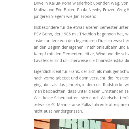
Drive in Kailua-Kona wiederholt über den Weg. Von
Molina und Erin Baker, Paula Newby-Frazer, Greg
jüngeren Siegern wie Jan Frodeno.
Insbesondere für die etwas älteren Semester unte
PSV Bonn, der 1986 mit Triathlon begonnen hat, wa
insbesondere von den legendären Duellen zwische
an den Beginn der eigenen Triathlonlaufbahn und 
Kampf mit den Elementen. Hitze, Wind und die sch
Lavafelder sind üblicherweise die Charakteristika 
Eigentlich ideal für Frank, der sich als mäßiger 
nach vorne arbeitet und dann versucht, die Positio
ging aber als das Jahr ein, in dem die Radstrecke wi
man beobachten, dass unter diesen Umständen sel
Welt keine Scheu hatten, sich durch Windschattenfa
teilweise 40 Mann starke Pulks fuhren kräftespar
nicht auseinandergerissen.