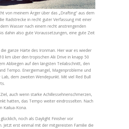
icht von meinem Ärger über das „Drafting“ aus dem
ie Radstrecke in recht guter Verfassung mit einer
 h dem Wasser nach einem recht anstrengenden
s dahin also gute Voraussetzungen, eine gute Zeit
r die ganze Härte des Ironman. Hier war es wieder
 10 km über den tropischen Alii Drive in knapp 50
em Abbiegen auf den längsten Teilabschnitt, den
ft und Tempo. Energiemangel, Magenprobleme und
y Lab, dem zweiten Wendepunkt. Mit viel Red Bull
ts.
Ziel, auch wenn starke Achillessehnenschmerzen,
änkt hatten, das Tempo weiter eindrosselten. Nach
in Kailua-Kona.
 glücklich, noch als Daylight Finisher vor
 Jetzt erst einmal mit der mitgereisten Familie die