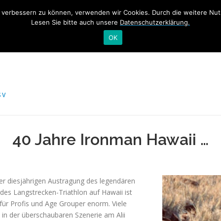
nd verbessern zu können, verwenden wir Cookies. Durch die weitere N
ME
TRAINING
NEWS
SWIM&TALK RHEINSCHWIMME
Lesen Sie bitte auch unsere
Datenschutzerklärung.
OK
SV
40 Jahre Ironman Hawaii …
r diesjährigen Austragung des legendären
 des Langstrecken-Triathlon auf Hawaii ist
ür Profis und Age Grouper enorm. Viele
n in der überschaubaren Szenerie am Alii