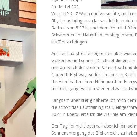
(im Mittel 202
Watt; NP 217 Watt) und versuchte, mich n
Rhythmus bringen zu lassen. Ich beendete d
Radzeit von 5:07 h, nachdem ich mit 1:04
Schwimmen im Hauptfeld entstiegen war. Bi
ins Ziel zu bringen.
Auf der Laufstrecke zeigte sich aber wiede
wolkenlos und sehr heiß. Ich lief die ersten
min an. Nach der steilen Palani Road und d
Queen K Highway, verlor ich aber an Kra
die Hitze hatten ihren Höhepunkt im Energ
und Cola ging es dann wieder etwas aufwär
Langsam aber stetig näherte ich mich dem 
die schon das Lauftraining stark eingeschr
10:41 h überquerte ich die Ziellinie am Pier 
Der Tag lief nicht optimal, aber ich bin sehr
Sonnenuntergang das Ziel erreicht zu haben.