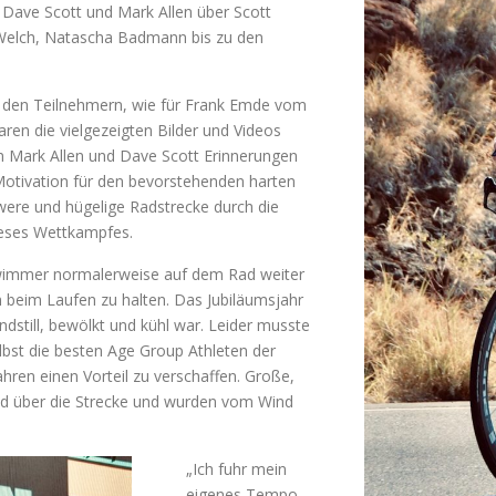
 Dave Scott und Mark Allen über Scott
 Welch, Natascha Badmann bis zu den
r den Teilnehmern, wie für Frank Emde vom
ren die vielgezeigten Bilder und Videos
n Mark Allen und Dave Scott Erinnerungen
Motivation für den bevorstehenden harten
were und hügelige Radstrecke durch die
dieses Wettkampfes.
Schwimmer normalerweise auf dem Rad weiter
n beim Laufen zu halten. Das Jubiläumsjahr
ndstill, bewölkt und kühl war. Leider musste
bst die besten Age Group Athleten der
hren einen Vorteil zu verschaffen. Große,
end über die Strecke und wurden vom Wind
„Ich fuhr mein
eigenes Tempo