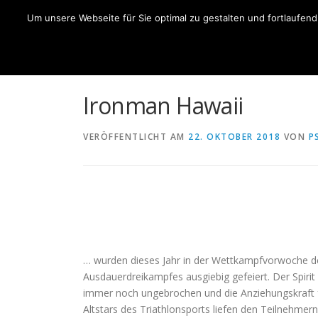
Zum
Um unsere Webseite für Sie optimal zu gestalten und fortlaufe
Inhalt
HO
springen
Ironman Hawaii
VERÖFFENTLICHT AM
22. OKTOBER 2018
VON
P
… wurden dieses Jahr in der Wettkampfvorwoche de
Ausdauerdreikampfes ausgiebig gefeiert. Der Spirit
immer noch ungebrochen und die Anziehungskraft f
Altstars des Triathlonsports liefen den Teilnehmer