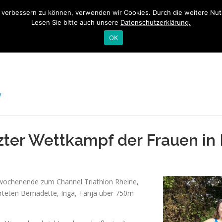
nd verbessern zu können, verwenden wir Cookies. Durch die weitere N
ME
TRAINING
NEWS
SWIM&TALK RHEINSCHWIMME
Lesen Sie bitte auch unsere
Datenschutzerklärung.
OK
V
zter Wettkampf der Frauen in
twochenende zum Channel Triathlon Rheine,
arteten Bernadette, Inga, Tanja über 750m