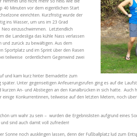
 Himmel und nicht mehr so heiß wie die
 40 Minuten vor dem eigentlichen Start
elzone einrichten. Kurzfristig wurde der
itig ins Wasser, um uns im 23 Grad
 Neo einzuschwimmen. Letztendlich
m die Landesliga das kühle Nass verlassen
n und zurück zu bewältigen. Aus dem
n Sportplatz und im Sprint über den Rasen
bei teilweise ordentlichem Gegenwind zwei
auf und kam kurz hinter Bernadette zum
g später. Unter gegenseitigen Anfeuerungsrufen ging es auf die Laufs
d kurzen An- und Abstiegen an den Kanalbrücken in sich hatte. Auch
einige Konkurrentinnen, teilweise auf den letzten Metern, noch überh
schön um wahr zu sein – wurden die Ergebnislisten aufgrund eines S
und sind auch damit voll zufrieden!
der Sonne noch ausklingen lassen, denn der Fußballplatz lud zum Ents