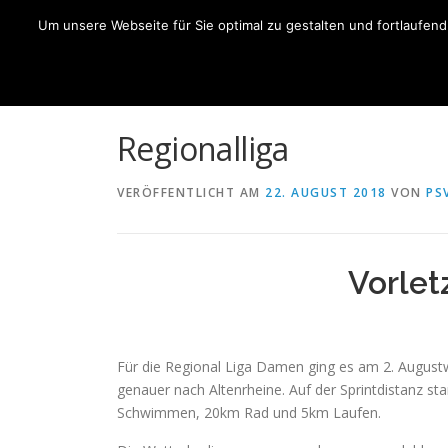
Zum
Um unsere Webseite für Sie optimal zu gestalten und fortlaufe
Inhalt
HO
springen
Regionalliga
VERÖFFENTLICHT AM
22. AUGUST 2018
VON
PS
Vorlet
Für die Regional Liga Damen ging es am 2. Augus
genauer nach Altenrheine. Auf der Sprintdistanz st
Schwimmen, 20km Rad und 5km Laufen.