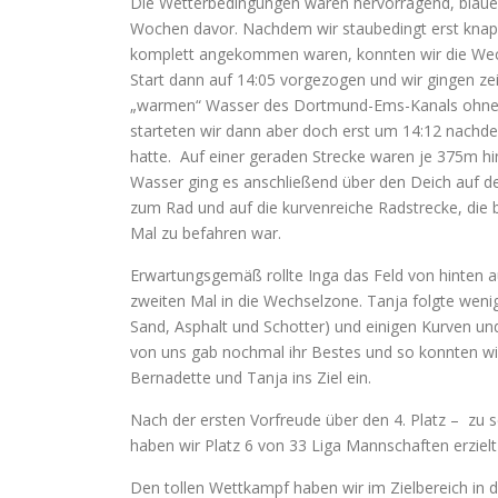
Die Wetterbedingungen waren hervorragend, blauer
Wochen davor. Nachdem wir staubedingt erst knapp
komplett angekommen waren, konnten wir die Wechs
Start dann auf 14:05 vorgezogen und wir gingen ze
„warmen“ Wasser des Dortmund-Ems-Kanals ohne
starteten wir dann aber doch erst um 14:12 nachde
hatte. Auf einer geraden Strecke waren je 375m hi
Wasser ging es anschließend über den Deich auf de
zum Rad und auf die kurvenreiche Radstrecke, die 
Mal zu befahren war.
Erwartungsgemäß rollte Inga das Feld von hinten 
zweiten Mal in die Wechselzone. Tanja folgte weni
Sand, Asphalt und Schotter) und einigen Kurven un
von uns gab nochmal ihr Bestes und so konnten wir 
Bernadette und Tanja ins Ziel ein.
Nach der ersten Vorfreude über den 4. Platz – zu 
haben wir Platz 6 von 33 Liga Mannschaften erzielt 
Den tollen Wettkampf haben wir im Zielbereich in 