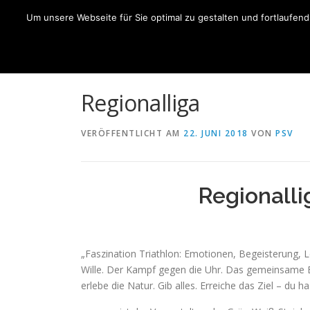
Zum
Um unsere Webseite für Sie optimal zu gestalten und fortlaufe
Inhalt
HO
springen
Regionalliga
VERÖFFENTLICHT AM
22. JUNI 2018
VON
PSV
Regionalli
„Faszination Triathlon: Emotionen, Begeisterung, Le
Wille. Der Kampf gegen die Uhr. Das gemeinsame Er
erlebe die Natur. Gib alles. Erreiche das Ziel – du h