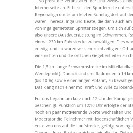
… so preist der Veranstalter, der Grün-Weiß-Steinbe
Internetseite an. Er bietet den Sportlern die unter
Regionalliga durfte am letzten Sonntag dort auf de
waren Theresa, Inga und Beate, die dann auch am
von Inga gemieteten Sprinter stiegen, um sich au
also unsere (Ausdauer)Leistung im Schwimmen, Rad
einmal 230 km Fahrstrecke zu bewältigen. Dies war
erledigt und so waren wir sehr rechtzeitig vor Ort 
einzurichten und die örtlichen Gegebenheiten zu ch
Die 1,5 km lange Schwimmstrecke im Mittellandkanal
Wendepunkt). Danach sind drei Radrunden à 14 km 
(bis 10 %) sowie einer langen Abfahrt, zu bewälti
Das klang nach einer mit Kraft und Wille zu lösen
Für uns begann um kurz nach 12 Uhr der Kampf gege
bescheinigt. Pünktlich um 12:10 Uhr erfolgte der S
noch ein paar motivierende Worte wechselten und d
Moderator die Teilnehmer mit leidenschaftlichen 
erste von uns auf die Laufstrecke, gefolgt von In
Theresa, Inga, Beate erreichten wir alle das Ziel i