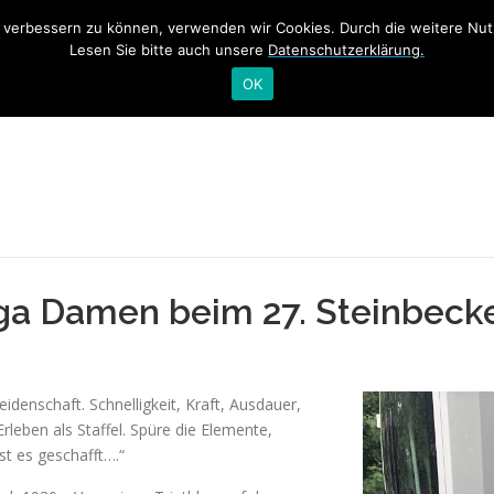
nd verbessern zu können, verwenden wir Cookies. Durch die weitere N
ME
TRAINING
NEWS
SWIM&TALK RHEINSCHWIMME
Lesen Sie bitte auch unsere
Datenschutzerklärung.
OK
ga Damen beim 27. Steinbecke
idenschaft. Schnelligkeit, Kraft, Ausdauer,
leben als Staffel. Spüre die Elemente,
ast es geschafft….“