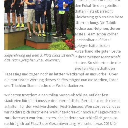
den Pokal für den geteilten
dritten Platz überreicht.
Gleichzeitig gab es eine böse
Überraschung. Die Taktik-
Füchse aus Netphen, deren
erstes Team schon vorher
uneinholbar auf Platz 1
gelegen hatte, ließen
kurzerhand alle guten Leute
Siegerehrung auf dem 3. Platz (links ist noch
in ihrer zweiten Mannschaft
das Team „Netphen 2“ zu erkennen)
starten. So sicherten sie der
zweiten Mannschaft den
Tagessieg und zogen noch im letzten Wettkampf an uns vorbei. Über
die moralische Wertung dieses Kniffes mögen nun die Medien, Foren
und Triathlon-Stammtische der Welt diskutieren.
Wir hatten trotzdem einen tollen Saison-Abschluss. Auf der fast
staufreien Rückfahrt musste der unermüdliche Bernd also noch einmal
anhalten, für den wohlverdienten Fest-Schmaus. Wen stört es da, dass
wir nachträglich durch eine Wertungs-Korrektur noch auf Tages-Platz 4
zurückversetzt wurden. Letztes Jahr landeten wir schließlich genauso
nachträglich auf Platz 3 der Gesamtwertung. Mal sehen, was 2018 für