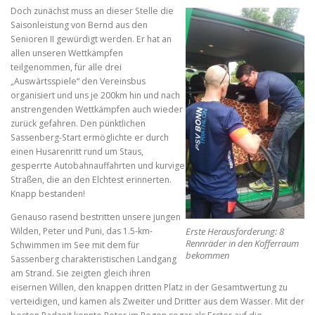
Doch zunächst muss an dieser Stelle die
Saisonleistung von Bernd aus den
Senioren II gewürdigt werden. Er hat an
allen unseren Wettkämpfen
teilgenommen, für alle drei
„Auswärtsspiele“ den Vereinsbus
organisiert und uns je 200km hin und nach
anstrengenden Wettkämpfen auch wieder
zurück gefahren. Den pünktlichen
Sassenberg-Start ermöglichte er durch
einen Husarenritt rund um Staus,
gesperrte Autobahnauffahrten und kurvige
Straßen, die an den Elchtest erinnerten.
Knapp bestanden!
Genauso rasend bestritten unsere jungen
Erste Herausforderung: 8
Wilden, Peter und Puni, das 1.5-km-
Rennräder in den Kofferraum
Schwimmen im See mit dem für
bekommen
Sassenberg charakteristischen Landgang
am Strand. Sie zeigten gleich ihren
eisernen Willen, den knappen dritten Platz in der Gesamtwertung zu
verteidigen, und kamen als Zweiter und Dritter aus dem Wasser. Mit der