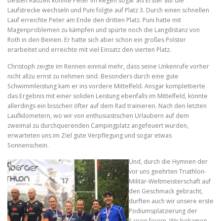
besten Radzeit konnte Peter im Regen sogar als Erster auf die
Laufstrecke wechseln und Puni folgte auf Platz 3. Durch einen schnellen
Lauf erreichte Peter am Ende den dritten Platz. Puni hatte mit
Magenproblemen zu kämpfen und spürte noch die Langdistanz von
Roth in den Beinen. Er hatte sich aber schon ein großes Polster
erarbeitet und erreichte mit viel Einsatz den vierten Platz.
Christoph zeigte im Rennen einmal mehr, dass seine Unkenrufe vorher
nicht allzu ernst zu nehmen sind. Besonders durch eine gute
Schwimmleistung kam er ins vordere Mittelfeld. Ansgar komplettierte
das Ergebnis mit einer soliden Leistung ebenfalls im Mittelfeld, könnte
allerdings ein bisschen öfter auf dem Rad trainieren. Nach den letzten
Laufkilometern, wo wir von enthusiastischen Urlaubern auf dem
zweimal zu durchquerenden Campingplatz angefeuert wurden,
erwarteten uns im Ziel gute Verpflegung und sogar etwas
Sonnenschein.
Und, durch die Hymnen der
vor uns geehrten Triathlon-
Militär-Weltmeisterschaft auf
den Geschmack gebracht,
durften auch wir unsere erste
Podiumsplatzierung der
Saison feiern. Wir bekamen