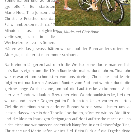
Sonnenschein und 26 Grad
„genießen“. Es starteten
Marie Nett, Tina Jensen und
Christiane Fritsche, die das
Schwimmbecken nach ca. 17
Minuten fast zeitgleich
Tina, Marie und Christiane
verließen, um in die
Wechselzone zu stürmen.
Hätten wir das gewusst h
ätten wir uns auf der Bahn anders orientiert.
Aber gut, nachher ist man immer schlauer.
Nach einem längeren Lauf durch die Wechselzone durfte man endlich
aufs Rad steigen, um die 10km Runde viermal zu durchfahren. Tina fuhr
wie erwartet am schnellsten von uns dreien, Christiane und Marie
folgten mit nur kurzen Abstand. Runter vom Rad und wieder durch die
gleiche lange Wechselzone, um auf die Laufstrecke zu kommen. Auch
hier vier Rundenzu laufen. Bzw. eher eine Wendepunktstrecke, bei der
wir uns und unsere Gegner gut im Blick hatten. Unser vorher erklärtes
Ziel die Athletinnen vom anderen Bonner Verein soweit hinter uns zu
lassen, dass wir sie in der Tabelle überholen, stürmten wir los. Die Hitze
und die kleinen knackigen Steigungen auf der Laufstrecke macht es uns
nicht leicht und wir mussten ordentlich kämpfen. In der Reihenfolge Tina,
Christiane und Marie liefen wir ins Ziel. Beim Blick auf die Ergebnisliste