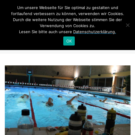
Zum
Um unsere Webseite für Sie optimal zu gestalten und
Inhalt
Menü
fortlaufend verbessern zu können, verwenden wir Cookies.
springen
Durch die weitere Nutzung der Webseite stimmen Sie der
Verwendung von Cookies zu.
Lesen Sie bitte auch unsere
Datenschutzerklärung.
HOME
TRAINING
NEWS
SCHWIMMTRAINING
OK
SWIM&TALK RHEINSCHWIMMEN
BONN TRIATHLON
INTERNER BEREICH