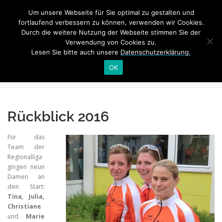
Zum
Um unsere Webseite für Sie optimal zu gestalten und
Inhalt
Menü
fortlaufend verbessern zu können, verwenden wir Cookies.
springen
Durch die weitere Nutzung der Webseite stimmen Sie der
Verwendung von Cookies zu.
Lesen Sie bitte auch unsere
Datenschutzerklärung.
HOME
TRAINING
NEWS
DAMEN REGIONALLIGA
OK
SWIM&TALK RHEINSCHWIMMEN
BONN TRIATHLON
Rückblick 2016
INTERNER BEREICH
Für das
Team der
Regionalliga
gingen neun
Damen an
den Start:
Tina, Julia,
Christiane
und
Marie